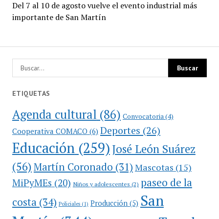
Del 7 al 10 de agosto vuelve el evento industrial más
importante de San Martín
ETIQUETAS
Agenda cultural
(86)
Convocatoria
(4)
Deportes
(26)
Cooperativa COMACO
(6)
Educación
(259)
José León Suárez
(56)
Martín Coronado
(31)
Mascotas
(15)
paseo de la
MiPyMEs
(20)
Niños y adolescentes
(2)
San
costa
(34)
Producción
(5)
Policiales
(1)