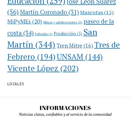
Educación
(259)
José León Suárez
(56)
Martín Coronado
(31)
Mascotas
(15)
paseo de la
MiPyMEs
(20)
Niños y adolescentes
(2)
San
costa
(34)
Producción
(5)
Policiales
(1)
Martín
(344)
Tres de
Tren Mitre
(16)
Febrero
(194)
UNSAM
(144)
Vicente López
(202)
LOCALES
INFORMACIONES
Noticias claras, confiables y al servicio de la comunidad