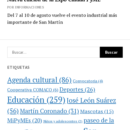
POR INFORMACIONES
Del 7 al 10 de agosto vuelve el evento industrial más
importante de San Martín
ETIQUETAS
Agenda cultural
(86)
Convocatoria
(4)
Deportes
(26)
Cooperativa COMACO
(6)
Educación
(259)
José León Suárez
(56)
Martín Coronado
(31)
Mascotas
(15)
paseo de la
MiPyMEs
(20)
Niños y adolescentes
(2)