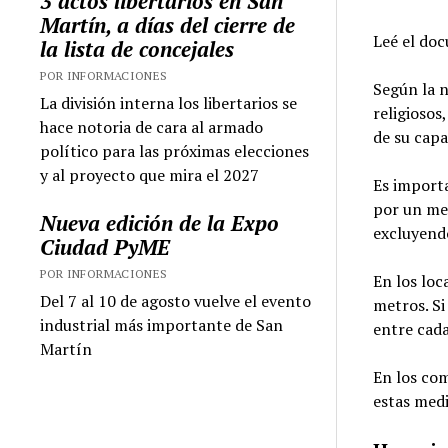
3 actos libertarios en San
Martín, a días del cierre de
Leé el do
la lista de concejales
POR INFORMACIONES
Según la n
La división interna los libertarios se
religiosos
hace notoria de cara al armado
de su cap
político para las próximas elecciones
y al proyecto que mira el 2027
Es import
por un met
Nueva edición de la Expo
excluyendo
Ciudad PyME
POR INFORMACIONES
En los loc
Del 7 al 10 de agosto vuelve el evento
metros. Si
industrial más importante de San
entre cada
Martín
En los com
estas medi