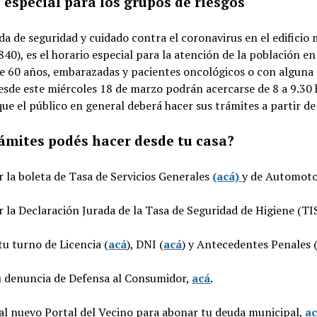
 especial para los grupos de riesgos
a de seguridad y cuidado contra el coronavirus en el edificio 
840), es el horario especial para la atención de la población en
e 60 años, embarazadas y pacientes oncológicos o con alguna 
esde este miércoles 18 de marzo podrán acercarse de 8 a 9.30 
ue el público en general deberá hacer sus trámites a partir de 
ámites podés hacer desde tu casa?
 la boleta de Tasa de Servicios Generales
(acá)
y de Automoto
 la Declaración Jurada de la Tasa de Seguridad de Higiene (TI
u turno de Licencia (
acá
), DNI (
acá
) y Antecedentes Penales 
tu denuncia de Defensa al Consumidor,
acá
.
al nuevo Portal del Vecino para abonar tu deuda municipal,
a