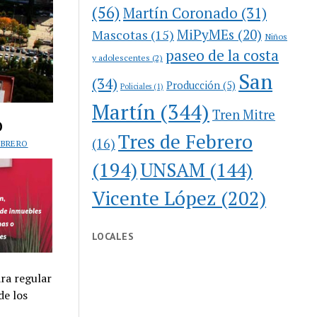
(56)
Martín Coronado
(31)
MiPyMEs
(20)
Mascotas
(15)
Niños
paseo de la costa
y adolescentes
(2)
San
(34)
Producción
(5)
Policiales
(1)
Martín
(344)
Tren Mitre
o
Tres de Febrero
(16)
EBRERO
(194)
UNSAM
(144)
Vicente López
(202)
LOCALES
ra regular
de los