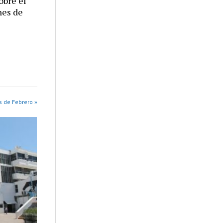
obre el
nes de
s de Febrero »