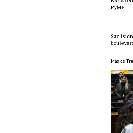
Nueva ed
PyME
San Isid
bouleva
Más de
Tr