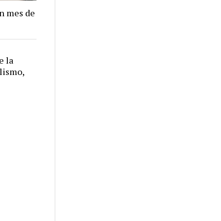
un mes de
e la
alismo,