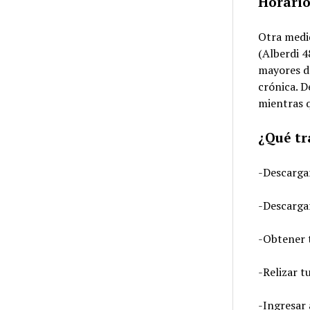
Horario
Otra medid
(Alberdi 4
mayores d
crónica. D
mientras q
¿Qué tr
-Descargar
-Descargar
-Obtener t
-Relizar 
-Ingresar 