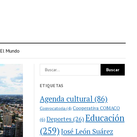
El Mundo
ETIQUETAS
Agenda cultural
(86)
Cooperativa COMACO
Convocatoria
(4)
Educación
Deportes
(26)
(6)
(259)
José León Suárez