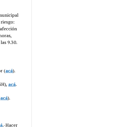
municipal
 riesgo:
afección
horas,
las 9.30.
r (
acá
).
SH),
acá
.
(
acá
).
cá
.-Hacer