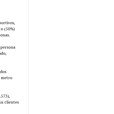
portivos,
nto (50%)
sonas.
a persona
ado,
 dos
n metro
.573),
us clientes