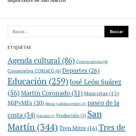
ETIQUETAS
Agenda cultural
(86)
Convocatoria
(4)
Deportes
(26)
Cooperativa COMACO
(6)
Educación
(259)
José León Suárez
(56)
Martín Coronado
(31)
Mascotas
(15)
paseo de la
MiPyMEs
(20)
Niños y adolescentes
(2)
San
costa
(34)
Producción
(5)
Policiales
(1)
Martín
(344)
Tres de
Tren Mitre
(16)