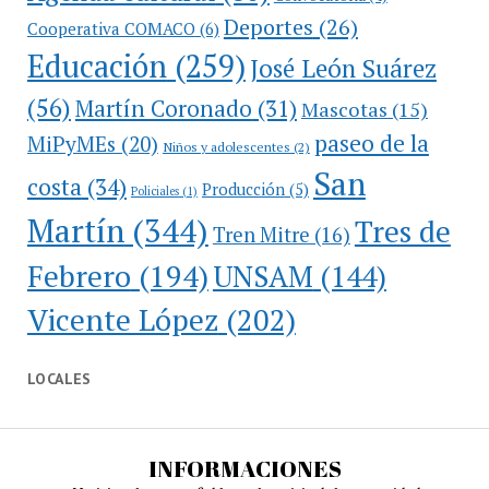
Deportes
(26)
Cooperativa COMACO
(6)
Educación
(259)
José León Suárez
(56)
Martín Coronado
(31)
Mascotas
(15)
paseo de la
MiPyMEs
(20)
Niños y adolescentes
(2)
San
costa
(34)
Producción
(5)
Policiales
(1)
Martín
(344)
Tres de
Tren Mitre
(16)
Febrero
(194)
UNSAM
(144)
Vicente López
(202)
LOCALES
INFORMACIONES