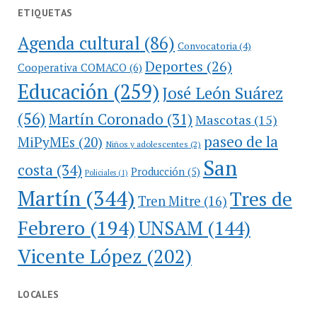
ETIQUETAS
Agenda cultural
(86)
Convocatoria
(4)
Deportes
(26)
Cooperativa COMACO
(6)
Educación
(259)
José León Suárez
(56)
Martín Coronado
(31)
Mascotas
(15)
paseo de la
MiPyMEs
(20)
Niños y adolescentes
(2)
San
costa
(34)
Producción
(5)
Policiales
(1)
Martín
(344)
Tres de
Tren Mitre
(16)
Febrero
(194)
UNSAM
(144)
Vicente López
(202)
LOCALES