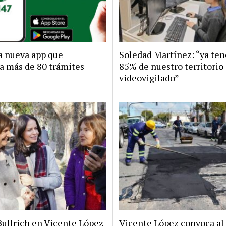
la nueva app que
Soledad Martínez: “ya te
a más de 80 trámites
85% de nuestro territorio
videovigilado”
Bullrich en Vicente López
Vicente López convoca al