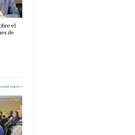
obre el
nes de
cente López »