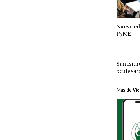
Nueva ed
PyME
San Isid
bouleva
Más de
Vi