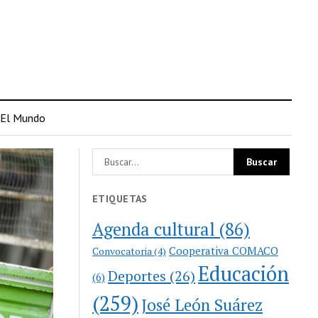
El Mundo
ETIQUETAS
Agenda cultural
(86)
Cooperativa COMACO
Convocatoria
(4)
Educación
Deportes
(26)
(6)
(259)
José León Suárez