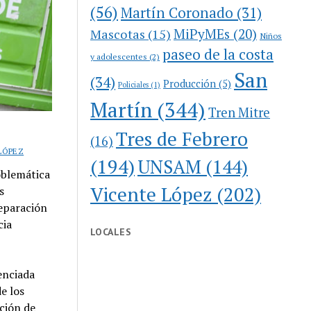
(56)
Martín Coronado
(31)
MiPyMEs
(20)
Mascotas
(15)
Niños
paseo de la costa
y adolescentes
(2)
San
(34)
Producción
(5)
Policiales
(1)
Martín
(344)
Tren Mitre
Tres de Febrero
(16)
LÓPEZ
(194)
UNSAM
(144)
oblemática
Vicente López
(202)
s
separación
cia
LOCALES
enciada
e los
ción de