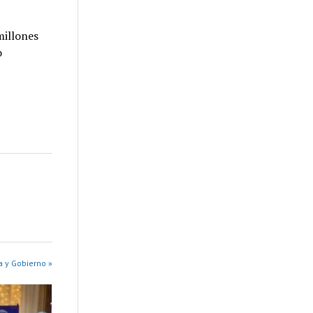
millones
o
a y Gobierno »