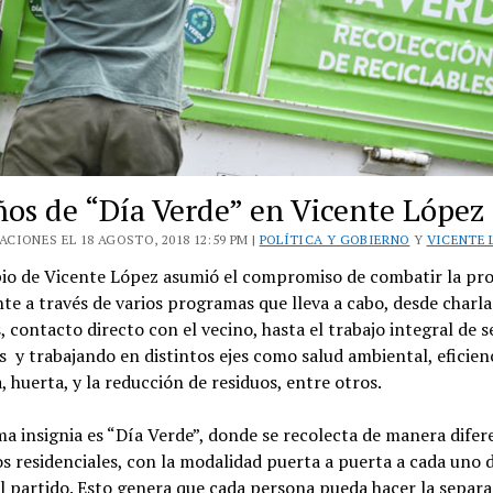
ños de “Día Verde” en Vicente López
CIONES EL 18 AGOSTO, 2018 12:59 PM |
POLÍTICA Y GOBIERNO
Y
VICENTE 
pio de Vicente López asumió el compromiso de combatir la pr
te a través de varios programas que lleva a cabo, desde charla
, contacto directo con el vecino, hasta el trabajo integral de 
s y trabajando en distintos ejes como salud ambiental, eficien
, huerta, y la reducción de residuos, entre otros.
a insignia es “Día Verde”, donde se recolecta de manera difer
os residenciales, con la modalidad puerta a puerta a cada uno d
l partido. Esto genera que cada persona pueda hacer la separa