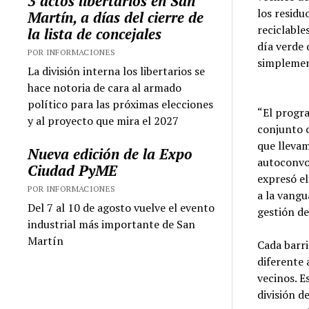
3 actos libertarios en San
los residu
Martín, a días del cierre de
reciclable
la lista de concejales
día verde 
POR INFORMACIONES
simplemen
La división interna los libertarios se
hace notoria de cara al armado
político para las próximas elecciones
“El progra
y al proyecto que mira el 2027
conjunto c
que llevam
Nueva edición de la Expo
autoconvo
Ciudad PyME
expresó el
POR INFORMACIONES
a la vangu
Del 7 al 10 de agosto vuelve el evento
gestión de
industrial más importante de San
Martín
Cada barri
diferente 
vecinos. E
división d