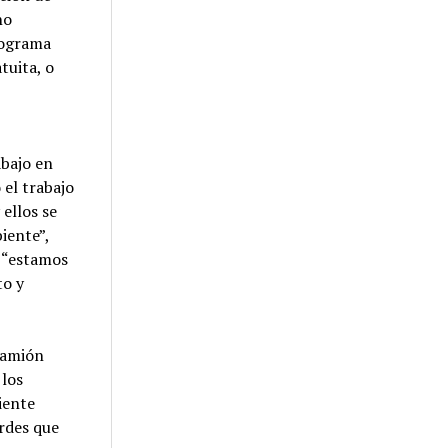
no
programa
tuita, o
abajo en
 el trabajo
ellos se
iente”,
ó “estamos
to y
 camión
 los
iente
erdes que