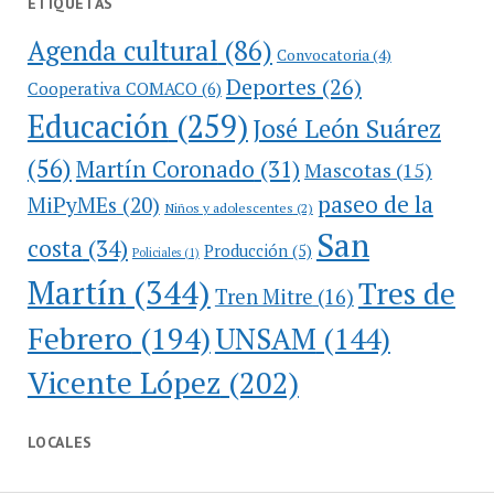
ETIQUETAS
Agenda cultural
(86)
Convocatoria
(4)
Deportes
(26)
Cooperativa COMACO
(6)
Educación
(259)
José León Suárez
(56)
Martín Coronado
(31)
Mascotas
(15)
paseo de la
MiPyMEs
(20)
Niños y adolescentes
(2)
San
costa
(34)
Producción
(5)
Policiales
(1)
Martín
(344)
Tres de
Tren Mitre
(16)
Febrero
(194)
UNSAM
(144)
Vicente López
(202)
LOCALES