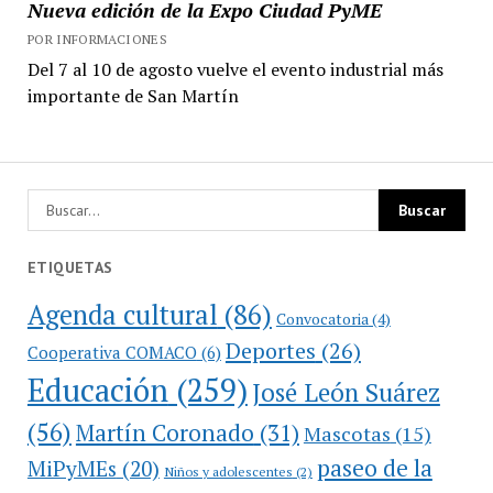
Nueva edición de la Expo Ciudad PyME
POR INFORMACIONES
Del 7 al 10 de agosto vuelve el evento industrial más
importante de San Martín
ETIQUETAS
Agenda cultural
(86)
Convocatoria
(4)
Deportes
(26)
Cooperativa COMACO
(6)
Educación
(259)
José León Suárez
(56)
Martín Coronado
(31)
Mascotas
(15)
paseo de la
MiPyMEs
(20)
Niños y adolescentes
(2)