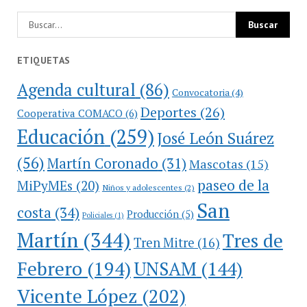
ETIQUETAS
Agenda cultural
(86)
Convocatoria
(4)
Deportes
(26)
Cooperativa COMACO
(6)
Educación
(259)
José León Suárez
(56)
Martín Coronado
(31)
Mascotas
(15)
paseo de la
MiPyMEs
(20)
Niños y adolescentes
(2)
San
costa
(34)
Producción
(5)
Policiales
(1)
Martín
(344)
Tres de
Tren Mitre
(16)
Febrero
(194)
UNSAM
(144)
Vicente López
(202)