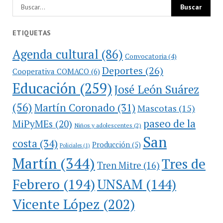
ETIQUETAS
Agenda cultural
(86)
Convocatoria
(4)
Deportes
(26)
Cooperativa COMACO
(6)
Educación
(259)
José León Suárez
(56)
Martín Coronado
(31)
Mascotas
(15)
paseo de la
MiPyMEs
(20)
Niños y adolescentes
(2)
San
costa
(34)
Producción
(5)
Policiales
(1)
Martín
(344)
Tres de
Tren Mitre
(16)
Febrero
(194)
UNSAM
(144)
Vicente López
(202)