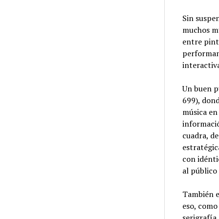
Sin suspen
muchos mús
entre pint
performanc
interactiv
Un buen pu
699), dond
música en 
informació
cuadra, de
estratégic
con idént
al público
También en
eso, como 
serigrafía