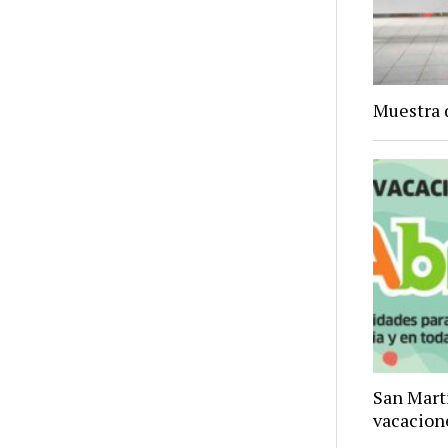
Muestra 
San Mart
vacacion