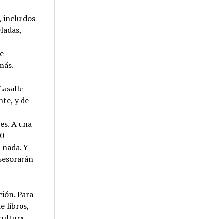
, incluidos
ladas,
,
 e
más.
Lasalle
nte, y de
es. A una
20
 nada. Y
asesorarán
ción. Para
e libros,
cultura,