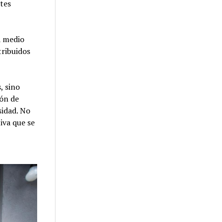
ntes
á medio
tribuidos
, sino
ión de
sidad. No
tiva que se