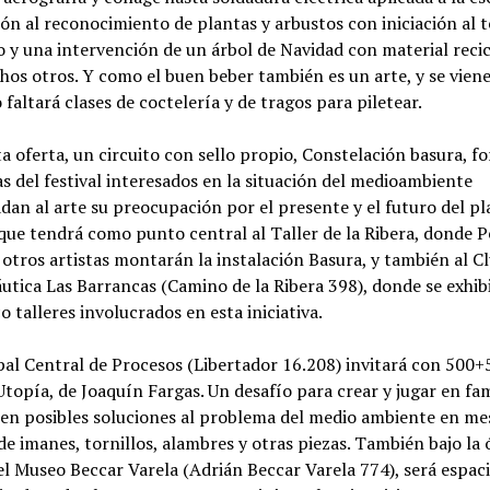
ón al reconocimiento de plantas y arbustos con iniciación al t
y una intervención de un árbol de Navidad con material recic
os otros. Y como el buen beber también es un arte, y se viene
 faltará clases de coctelería y de tragos para piletear.
a oferta, un circuito con sello propio, Constelación basura, 
as del festival interesados en la situación del medioambiente
dan al arte su preocupación por el presente y el futuro del pl
que tendrá como punto central al Taller de la Ribera, donde 
 otros artistas montarán la instalación Basura, y también al C
utica Las Barrancas (Camino de la Ribera 398), donde se exhib
co talleres involucrados en esta iniciativa.
al Central de Procesos (Libertador 16.208) invitará con 500+
topía, de Joaquín Fargas. Un desafío para crear y jugar en fam
en posibles soluciones al problema del medio ambiente en me
e imanes, tornillos, alambres y otras piezas. También bajo la 
l Museo Beccar Varela (Adrián Beccar Varela 774), será espac