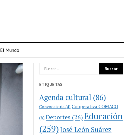
El Mundo
ETIQUETAS
Agenda cultural
(86)
Cooperativa COMACO
Convocatoria
(4)
Educación
Deportes
(26)
(6)
(259)
José León Suárez