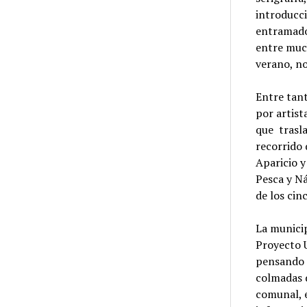
introducci
entramado 
entre much
verano, no
Entre tant
por artist
que trasla
recorrido 
Aparicio y
Pesca y Ná
de los cin
La municip
Proyecto U
pensando 
colmadas d
comunal, e