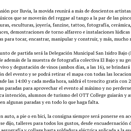
sión por lluvia, la movida reunirá a más de doscientos artistas
icos que se moverán del reggae al tango a la par de las pince
uras, esculturas, joyería, fanzine, tattoo, fotografía, cerámica
es, demostraciones de torno alfarero e instalaciones lúdicas
as para tocar, encastrar, manipular y construir, y más, mucho 
nto de partida será la Delegación Municipal San Isidro Bajo (
e además de la muestra de fotografía colectiva El Bajo y su ge
vivo y degustación de vinos (ambos días, a las 16), se brindará
n del evento y se podrá retirar el mapa con todas las locacion
sde las 14:00 y cada media hora, saldrá el trencito gratis con 
as paradas para aprovechar el evento al máximo y no perderse
ica intención, alumnos de turismo del OTT College guiarán y 
 en algunas paradas y en todo lo que haga falta.
 auto, a pie o en bici, la consigna siempre será ponerse en ac
se dijo, talleres para todos los gustos, desde encuadernación d
, aerografía y collage hasta soldadura eléctrica aplicada a la es