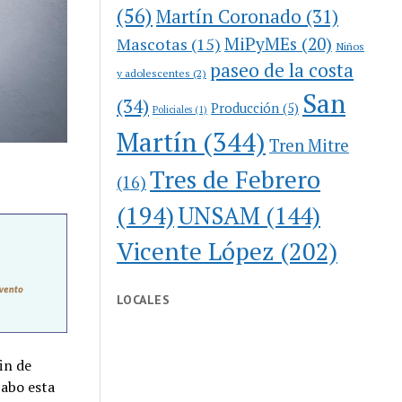
(56)
Martín Coronado
(31)
MiPyMEs
(20)
Mascotas
(15)
Niños
paseo de la costa
y adolescentes
(2)
San
(34)
Producción
(5)
Policiales
(1)
Martín
(344)
Tren Mitre
Tres de Febrero
(16)
(194)
UNSAM
(144)
Vicente López
(202)
LOCALES
in de
cabo esta