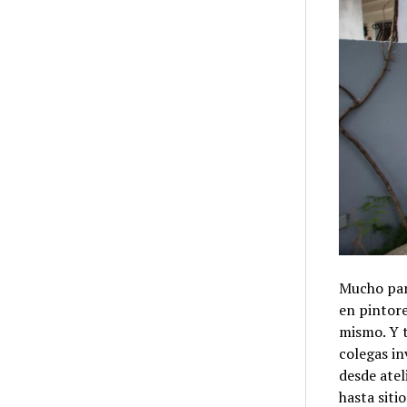
Mucho para
en pintore
mismo. Y t
colegas in
desde atel
hasta siti