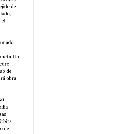
ejido de
lado,
 el
formado
aneta. Un
Pedro
lub de
irá obra
50
ilia
sas
órbita
io de