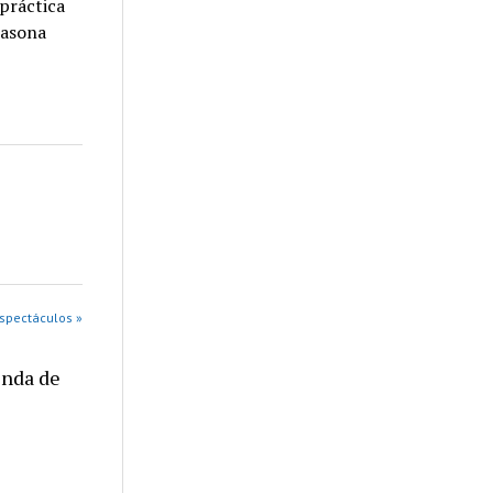
 práctica
casona
Espectáculos »
enda de