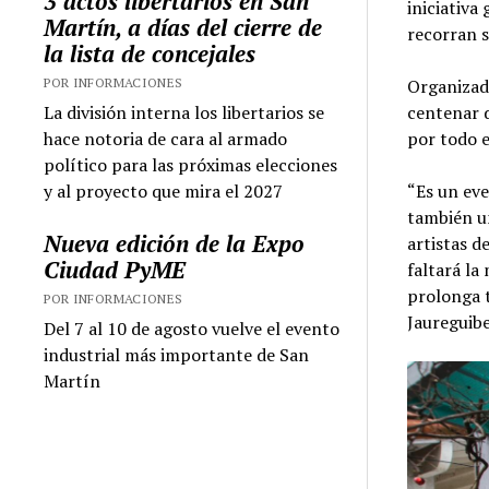
3 actos libertarios en San
iniciativa
Martín, a días del cierre de
recorran s
la lista de concejales
POR INFORMACIONES
Organizado
La división interna los libertarios se
centenar d
hace notoria de cara al armado
por todo e
político para las próximas elecciones
y al proyecto que mira el 2027
“Es un eve
también un
Nueva edición de la Expo
artistas d
Ciudad PyME
faltará la
prolonga 
POR INFORMACIONES
Jaureguibe
Del 7 al 10 de agosto vuelve el evento
industrial más importante de San
Martín