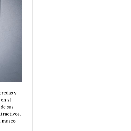
eredas y
 en sí
 de sus
tractivos,
un museo