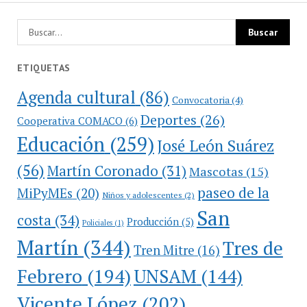
ETIQUETAS
Agenda cultural
(86)
Convocatoria
(4)
Deportes
(26)
Cooperativa COMACO
(6)
Educación
(259)
José León Suárez
(56)
Martín Coronado
(31)
Mascotas
(15)
paseo de la
MiPyMEs
(20)
Niños y adolescentes
(2)
San
costa
(34)
Producción
(5)
Policiales
(1)
Martín
(344)
Tres de
Tren Mitre
(16)
Febrero
(194)
UNSAM
(144)
Vicente López
(202)