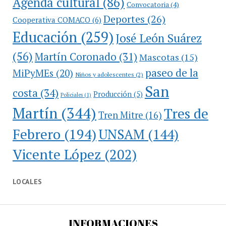
Agenda cultural
(86)
Convocatoria
(4)
Deportes
(26)
Cooperativa COMACO
(6)
Educación
(259)
José León Suárez
(56)
Martín Coronado
(31)
Mascotas
(15)
paseo de la
MiPyMEs
(20)
Niños y adolescentes
(2)
San
costa
(34)
Producción
(5)
Policiales
(1)
Martín
(344)
Tres de
Tren Mitre
(16)
Febrero
(194)
UNSAM
(144)
Vicente López
(202)
LOCALES
INFORMACIONES