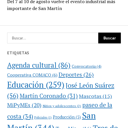
Del 7 al 10 de agosto vuelve el evento industrial más
importante de San Martín
ETIQUETAS
Agenda cultural
(86)
Convocatoria
(4)
Deportes
(26)
Cooperativa COMACO
(6)
Educación
(259)
José León Suárez
(56)
Martín Coronado
(31)
Mascotas
(15)
paseo de la
MiPyMEs
(20)
Niños y adolescentes
(2)
San
costa
(34)
Producción
(5)
Policiales
(1)
Martín
(344)
Tres de