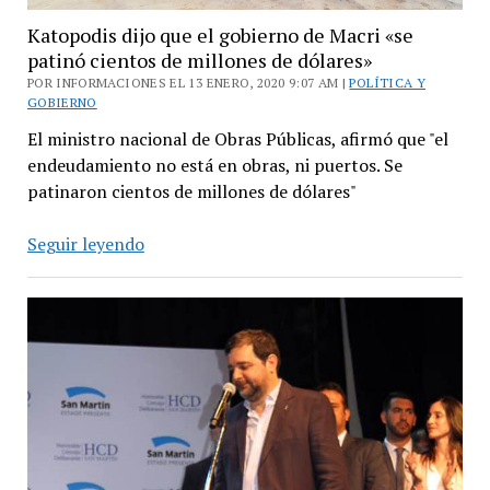
Katopodis dijo que el gobierno de Macri «se
patinó cientos de millones de dólares»
POR INFORMACIONES EL 13 ENERO, 2020 9:07 AM |
POLÍTICA Y
GOBIERNO
El ministro nacional de Obras Públicas, afirmó que "el
endeudamiento no está en obras, ni puertos. Se
patinaron cientos de millones de dólares"
Katopodis
Seguir leyendo
dijo
que
el
gobierno
de
Macri
«se
patinó
cientos