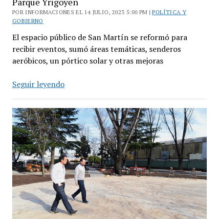
Parque Yrigoyen
POR INFORMACIONES EL 14 JULIO, 2023 5:00 PM |
POLÍTICA Y
GOBIERNO
El espacio público de San Martín se reformó para
recibir eventos, sumó áreas temáticas, senderos
aeróbicos, un pórtico solar y otras mejoras
Katopodis,
Seguir leyendo
Massa
y
Kicillof
inauguraron
el
nuevo
Parque
Yrigoyen