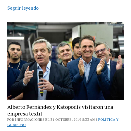
Para
Seguir leyendo
Katopodis,
«las
tarifas
serán
justas
y
razonables»
Alberto Fernández y Katopodis visitaron una
empresa textil
POR INFORMACIONES EL 31 OCTUBRE, 2019 8:33 AM |
POLÍTICA Y
GOBIERNO