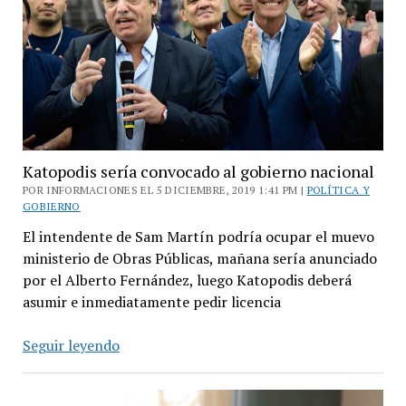
Martín
Katopodis sería convocado al gobierno nacional
POR INFORMACIONES EL 5 DICIEMBRE, 2019 1:41 PM |
POLÍTICA Y
GOBIERNO
El intendente de Sam Martín podría ocupar el muevo
ministerio de Obras Públicas, mañana sería anunciado
por el Alberto Fernández, luego Katopodis deberá
asumir e inmediatamente pedir licencia
Katopodis
Seguir leyendo
sería
convocado