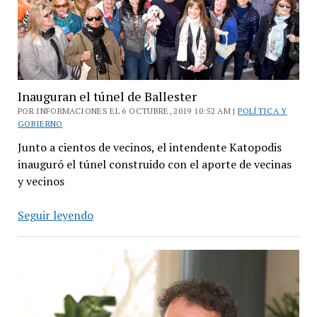
Inauguran el túnel de Ballester
POR INFORMACIONES EL 6 OCTUBRE, 2019 10:52 AM |
POLÍTICA Y
GOBIERNO
Junto a cientos de vecinos, el intendente Katopodis
inauguró el túnel construido con el aporte de vecinas
y vecinos
Inauguran
Seguir leyendo
el
túnel
de
Ballester