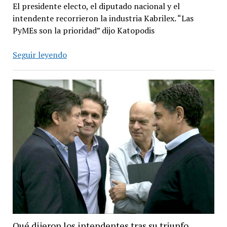
El presidente electo, el diputado nacional y el
intendente recorrieron la industria Kabrilex. “Las
PyMEs son la prioridad” dijo Katopodis
Alberto
Seguir leyendo
Fernández
y
Katopodis
visitaron
una
empresa
textil
Qué dijeron los intendentes tras su triunfo