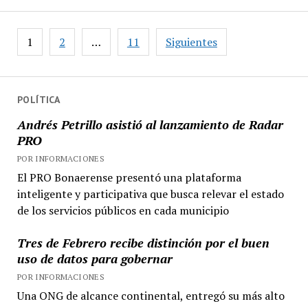
tuvo
ese
Paginación
1
2
…
11
Siguientes
gesto
de
inteligente
entradas
de
correrse,
POLÍTICA
se
Andrés Petrillo asistió al lanzamiento de Radar
hizo
PRO
todo
POR INFORMACIONES
bien»
El PRO Bonaerense presentó una plataforma
inteligente y participativa que busca relevar el estado
de los servicios públicos en cada municipio
Tres de Febrero recibe distinción por el buen
uso de datos para gobernar
POR INFORMACIONES
Una ONG de alcance continental, entregó su más alto