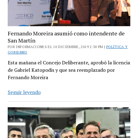
de
millones
de
dólares»
Fernando Moreira asumió como intendente de
San Martín
POR INFORMACIONES EL 10 DICIEMBRE, 2019 2:30 PM |
POLÍTICA Y
GOBIERNO
Esta mañana el Concejo Deliberante, aprobó la licencia
de Gabriel Katopodis y que sea reemplazado por
Fernando Moreira
Fernando
Seguir leyendo
Moreira
asumió
como
intendente
de
San