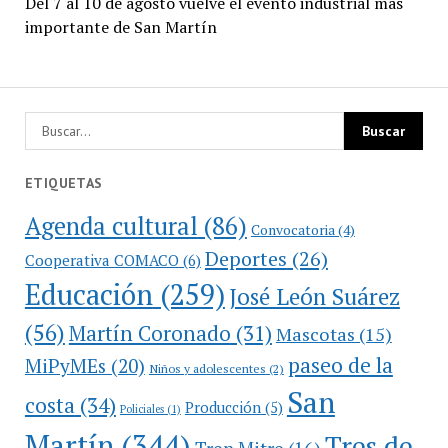
Del 7 al 10 de agosto vuelve el evento industrial más
importante de San Martín
ETIQUETAS
Agenda cultural
(86)
Convocatoria
(4)
Deportes
(26)
Cooperativa COMACO
(6)
Educación
(259)
José León Suárez
(56)
Martín Coronado
(31)
Mascotas
(15)
paseo de la
MiPyMEs
(20)
Niños y adolescentes
(2)
San
costa
(34)
Producción
(5)
Policiales
(1)
Martín
(344)
Tres de