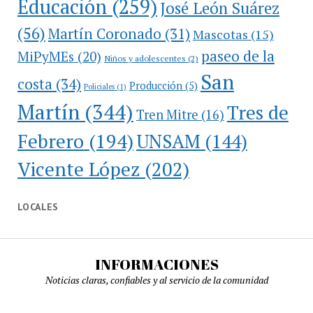
Educación
(259)
José León Suárez
(56)
Martín Coronado
(31)
Mascotas
(15)
paseo de la
MiPyMEs
(20)
Niños y adolescentes
(2)
San
costa
(34)
Producción
(5)
Policiales
(1)
Martín
(344)
Tres de
Tren Mitre
(16)
Febrero
(194)
UNSAM
(144)
Vicente López
(202)
LOCALES
INFORMACIONES
Noticias claras, confiables y al servicio de la comunidad