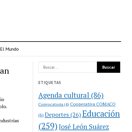
El Mundo
San
ETIQUETAS
Agenda cultural
(86)
io
Cooperativa COMACO
Convocatoria
(4)
blo.
Educación
Deportes
(26)
(6)
ndustrias
(259)
José León Suárez