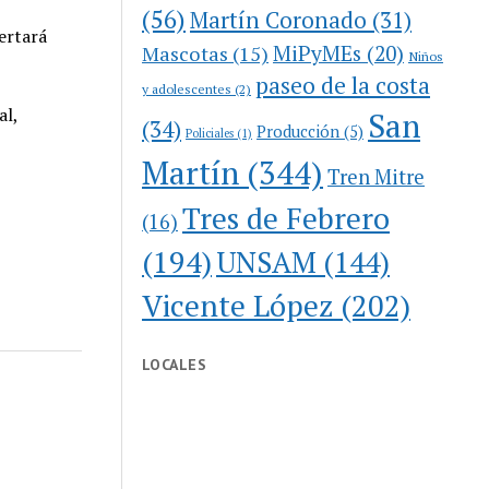
(56)
Martín Coronado
(31)
sertará
MiPyMEs
(20)
Mascotas
(15)
Niños
paseo de la costa
y adolescentes
(2)
al,
San
(34)
Producción
(5)
Policiales
(1)
Martín
(344)
Tren Mitre
Tres de Febrero
(16)
(194)
UNSAM
(144)
Vicente López
(202)
LOCALES