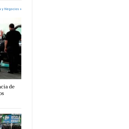
 y Negocios »
cia de
os