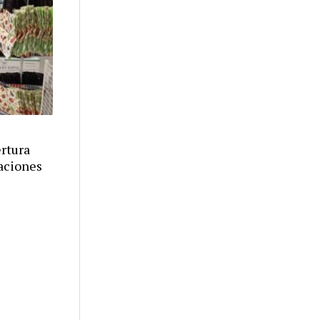
ertura
aciones