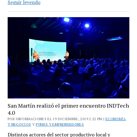
Desayuno
Seguir leyendo
con
PyMEs
industriales
del
sector
gastronómico
San Martín realizó el primer encuentro INDTech
4.0
POR INFORMACIONES EL 19 DICIEMBRE, 2019 2:22 PM |
ECONOMÍA
Y NEGOCIOS
Y
PYMES Y EMPRENDEDORES
Distintos actores del sector productivo local y