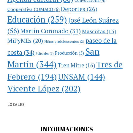
Convocatoria
(4)
Deportes
(26)
Cooperativa COMACO
(6)
Educación
(259)
José León Suárez
(56)
Martín Coronado
(31)
Mascotas
(15)
paseo de la
MiPyMEs
(20)
Niños y adolescentes
(2)
San
costa
(34)
Producción
(5)
Policiales
(1)
Martín
(344)
Tres de
Tren Mitre
(16)
Febrero
(194)
UNSAM
(144)
Vicente López
(202)
LOCALES
INFORMACIONES