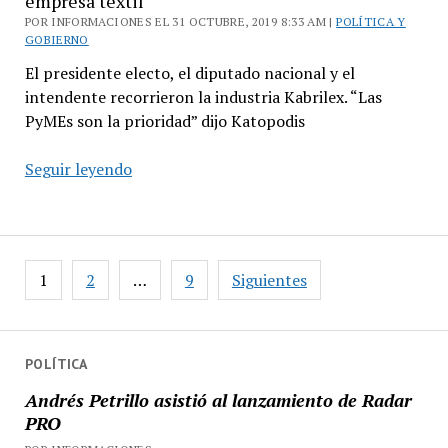
empresa textil
POR INFORMACIONES EL 31 OCTUBRE, 2019 8:33 AM |
POLÍTICA Y
GOBIERNO
El presidente electo, el diputado nacional y el
intendente recorrieron la industria Kabrilex. “Las
PyMEs son la prioridad” dijo Katopodis
Alberto
Seguir leyendo
Fernández
y
Katopodis
visitaron
Paginación
1
2
…
9
Siguientes
una
de
empresa
entradas
textil
POLÍTICA
Andrés Petrillo asistió al lanzamiento de Radar
PRO