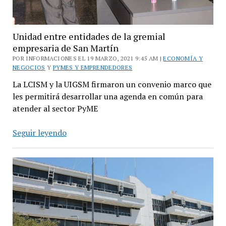
Unidad entre entidades de la gremial
empresaria de San Martín
POR INFORMACIONES EL 19 MARZO, 2021 9:45 AM |
ECONOMÍA Y
NEGOCIOS
Y
PYMES Y EMPRENDEDORES
La LCISM y la UIGSM firmaron un convenio marco que
les permitirá desarrollar una agenda en común para
atender al sector PyME
Unidad
Seguir leyendo
entre
entidades
de
la
gremial
empresaria
de