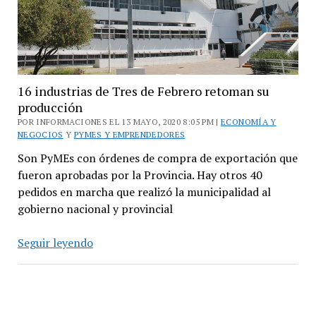
San
Martín
16 industrias de Tres de Febrero retoman su
producción
POR INFORMACIONES EL 13 MAYO, 2020 8:05 PM |
ECONOMÍA Y
NEGOCIOS
Y
PYMES Y EMPRENDEDORES
Son PyMEs con órdenes de compra de exportación que
fueron aprobadas por la Provincia. Hay otros 40
pedidos en marcha que realizó la municipalidad al
gobierno nacional y provincial
16
Seguir leyendo
industrias
de
Tres
de