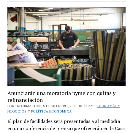
3F
Exporta
convoca
a
la
PyMEs
Anunciarán una moratoria pyme con quitas y
refinanciación
POR INFORMACIONES EL 30 ENERO, 2020 10:33 AM |
ECONOMÍA Y
NEGOCIOS
Y
POLÍTICA ECONÓMICA
El plan de facilidades será presentadas a al mediodía
en una conferencia de prensa que ofrecerán en la Casa