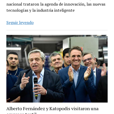
nacional trataron la agenda de innovación, las nuevas
tecnologías y la industria inteligente
San
Seguir leyendo
Martín
realizó
el
primer
encuentro
INDTech
4.0
Alberto Fernández y Katopodis visitaron una