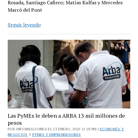
Rosada, Santiago Cafiero; Matías Kulfas y Mercedes
Marcó del Pont
Anunciarán
Seguir leyendo
una
moratoria
pyme
con
quitas
y
refinanciación
Las PyMEs le deben a ARBA 13 mil millones de
pesos
POR INFORMACIONES EL 23 ENERO, 2020 12:28 PM |
ECONOMÍA Y
NEGOCIOS
Y
PYMES Y EMPRENDEDORES