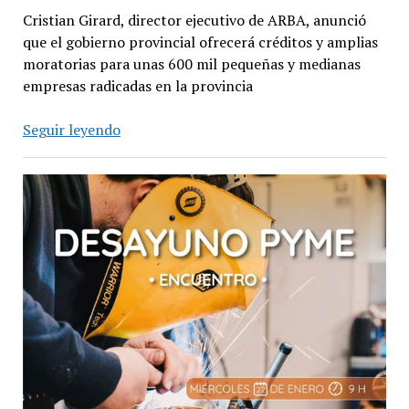
Cristian Girard, director ejecutivo de ARBA, anunció
que el gobierno provincial ofrecerá créditos y amplias
moratorias para unas 600 mil pequeñas y medianas
empresas radicadas en la provincia
Las
Seguir leyendo
PyMEs
le
deben
a
ARBA
13
mil
millones
de
pesos