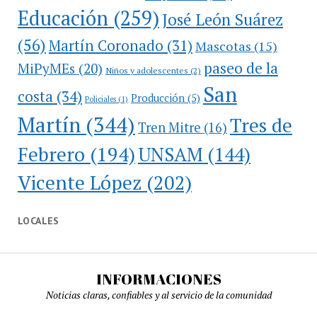
Educación
(259)
José León Suárez
(56)
Martín Coronado
(31)
Mascotas
(15)
paseo de la
MiPyMEs
(20)
Niños y adolescentes
(2)
San
costa
(34)
Producción
(5)
Policiales
(1)
Martín
(344)
Tres de
Tren Mitre
(16)
Febrero
(194)
UNSAM
(144)
Vicente López
(202)
LOCALES
INFORMACIONES
Noticias claras, confiables y al servicio de la comunidad