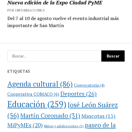
Nueva edición de la Expo Ciudad PyME
POR INFORMACIONES
Del 7 al 10 de agosto vuelve el evento industrial más
importante de San Martín
ETIQUETAS
Agenda cultural
(86)
Convocatoria
(4)
Deportes
(26)
Cooperativa COMACO
(6)
Educación
(259)
José León Suárez
(56)
Martín Coronado
(31)
Mascotas
(15)
paseo de la
MiPyMEs
(20)
Niños y adolescentes
(2)