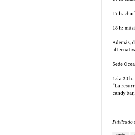
17 h: char
18 h: mús
Además, du
alternativ
Sede Ocean
15 a 20 h:
“La resurr
candy bar,
Publicado 
Japón