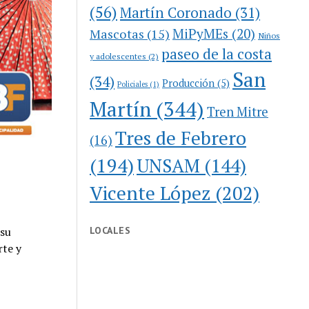
(56)
Martín Coronado
(31)
MiPyMEs
(20)
Mascotas
(15)
Niños
paseo de la costa
y adolescentes
(2)
San
(34)
Producción
(5)
Policiales
(1)
Martín
(344)
Tren Mitre
Tres de Febrero
(16)
(194)
UNSAM
(144)
Vicente López
(202)
LOCALES
 su
rte y