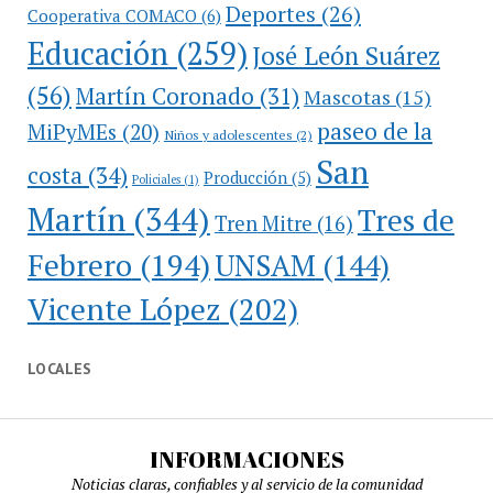
Deportes
(26)
Cooperativa COMACO
(6)
Educación
(259)
José León Suárez
(56)
Martín Coronado
(31)
Mascotas
(15)
paseo de la
MiPyMEs
(20)
Niños y adolescentes
(2)
San
costa
(34)
Producción
(5)
Policiales
(1)
Martín
(344)
Tres de
Tren Mitre
(16)
Febrero
(194)
UNSAM
(144)
Vicente López
(202)
LOCALES
INFORMACIONES
Noticias claras, confiables y al servicio de la comunidad