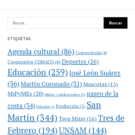
ETIQUETAS
Agenda cultural
(86)
Convocatoria
(4)
Deportes
(26)
Cooperativa COMACO
(6)
Educación
(259)
José León Suárez
(56)
Martín Coronado
(31)
Mascotas
(15)
paseo de la
MiPyMEs
(20)
Niños y adolescentes
(2)
San
costa
(34)
Producción
(5)
Policiales
(1)
Martín
(344)
Tres de
Tren Mitre
(16)
Febrero
(194)
UNSAM
(144)