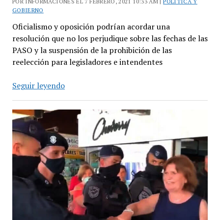
POR INFORMACIONES EL 7 FEBRERO, 2021 10:33 AM |
POLÍTICA Y
GOBIERNO
Oficialismo y oposición podrían acordar una
resolución que no los perjudique sobre las fechas de las
PASO y la suspensión de la prohibición de las
reelección para legisladores e intendentes
PASO
Seguir leyendo
y
reelección
se
discuten
en
la
provincia