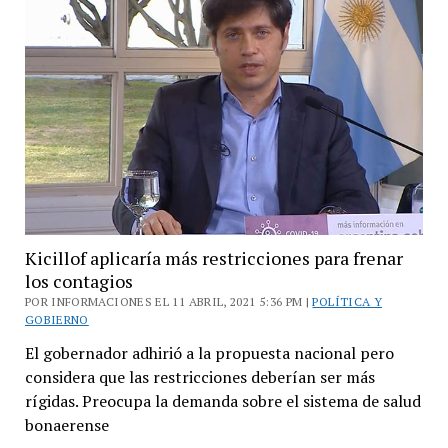
provincia,
con
los
contagios
y
el
escenario
político
Kicillof aplicaría más restricciones para frenar
los contagios
POR INFORMACIONES EL 11 ABRIL, 2021 5:36 PM |
POLÍTICA Y
GOBIERNO
El gobernador adhirió a la propuesta nacional pero
considera que las restricciones deberían ser más
rígidas. Preocupa la demanda sobre el sistema de salud
bonaerense