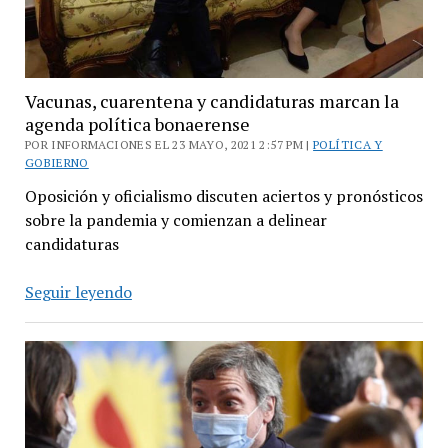
los
electores
Vacunas, cuarentena y candidaturas marcan la
agenda política bonaerense
POR INFORMACIONES EL 23 MAYO, 2021 2:57 PM |
POLÍTICA Y
GOBIERNO
Oposición y oficialismo discuten aciertos y pronósticos
sobre la pandemia y comienzan a delinear
candidaturas
Vacunas,
Seguir leyendo
cuarentena
y
candidaturas
marcan
la
agenda