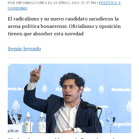
POR INFORMACIONES EL 20 JUNIO, 2021 12:57 PM |
POLÍTICA Y
GOBIERNO
El radicalismo y su nuevo candidato sacudieron la
arena política bonaerense. Oficialismo y oposición
tienen que absorber esta novedad
Manes
Seguir leyendo
y
la
UCR
irrumpen
en
la
provincia