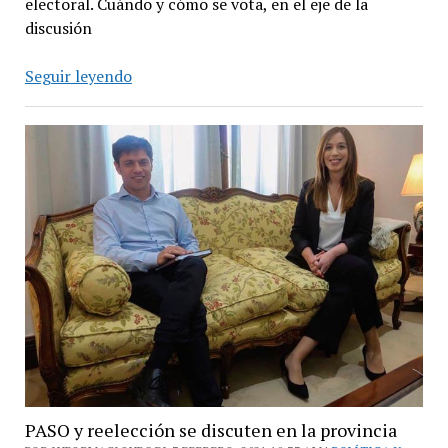
electoral. Cuándo y cómo se vota, en el eje de la
discusión
Elecciones,
Seguir leyendo
antes
que
la
salud
o
la
economía
PASO y reelección se discuten en la provincia