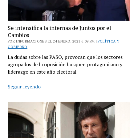
Se intensifica la internaa de Juntos por el
Cambios
POR INFORMACIONES EL 24 ENERO, 2021 6:09 PM |
POLÍTICA Y
GOBIERNO
La dudas sobre las PASO, provocan que los sectores
agrupados de la oposición busquen protagonismo y
liderazgo en este año electoral
Se
Seguir leyendo
intensifica
la
internaa
de
Juntos
por
el