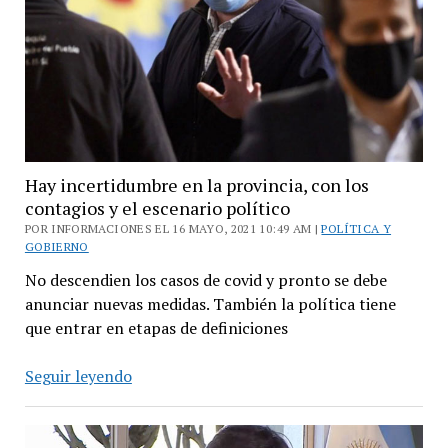
política
bonaerense
Hay incertidumbre en la provincia, con los
contagios y el escenario político
POR INFORMACIONES EL 16 MAYO, 2021 10:49 AM |
POLÍTICA Y
GOBIERNO
No descendien los casos de covid y pronto se debe
anunciar nuevas medidas. También la política tiene
que entrar en etapas de definiciones
Hay
Seguir leyendo
incertidumbre
en
la