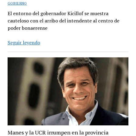
GOBIERNO
El entorno del gobernador Kicillof se muestra
cauteloso con el arribo del intendente al centro de
poder bonaerense
Insaurralde,
Seguir leyendo
héroe
o
villano
bonaerense
Manes y la UCR irrumpen en la provincia