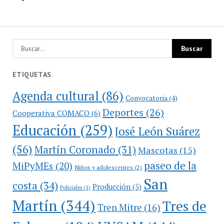
ETIQUETAS
Agenda cultural
(86)
Convocatoria
(4)
Deportes
(26)
Cooperativa COMACO
(6)
Educación
(259)
José León Suárez
(56)
Martín Coronado
(31)
Mascotas
(15)
paseo de la
MiPyMEs
(20)
Niños y adolescentes
(2)
San
costa
(34)
Producción
(5)
Policiales
(1)
Martín
(344)
Tres de
Tren Mitre
(16)