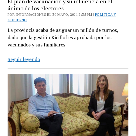
El plan de vacunación y su influencia en el
ánimo de los electores
POR INFORMACIONES EL 30 MAYO, 2021 2:35 PM |
POLÍTICA Y
GOBIERNO
La provincia acaba de asignar un millón de turnos,
dado que la gestión Kicillof es aprobada por los
vacunados y sus familiares
El
Seguir leyendo
plan
de
vacunación
y
su
influencia
en
el
ánimo
de