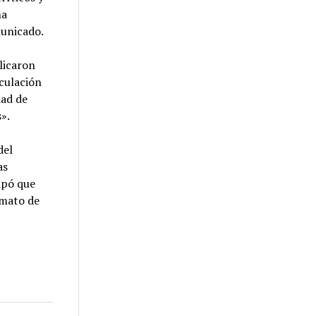
na
municado.
plicaron
iculación
dad de
».
del
as
cipó que
rmato de