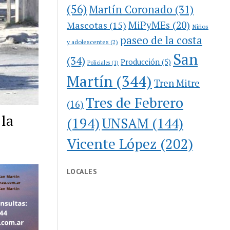
(56)
Martín Coronado
(31)
MiPyMEs
(20)
Mascotas
(15)
Niños
paseo de la costa
y adolescentes
(2)
San
(34)
Producción
(5)
Policiales
(1)
Martín
(344)
Tren Mitre
Tres de Febrero
(16)
 la
(194)
UNSAM
(144)
Vicente López
(202)
LOCALES