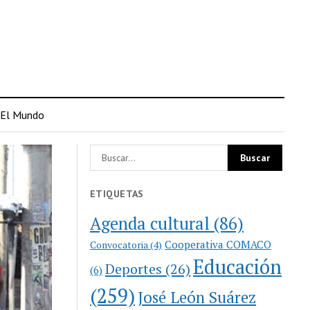
El Mundo
ETIQUETAS
Agenda cultural
(86)
Cooperativa COMACO
Convocatoria
(4)
Educación
Deportes
(26)
(6)
(259)
José León Suárez