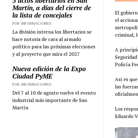
3 actos libertarios en San
Martín, a días del cierre de
El gobier
la lista de concejales
el acciona
POR INFORMACIONES
metropolit
La división interna los libertarios se
criminal, 
hace notoria de cara al armado
político para las próximas elecciones
A principi
y al proyecto que mira el 2027
Seguridad 
Policía F
Nueva edición de la Expo
Ciudad PyME
Así es que
POR INFORMACIONES
las fuerza
Del 7 al 10 de agosto vuelve el evento
oficialmen
industrial más importante de San
Martín
Los respon
Eduardo Vi