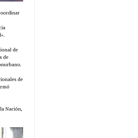
coordinar
cia
l».
cional de
s de
conurbano.
cionales de
formó
 la Nación,