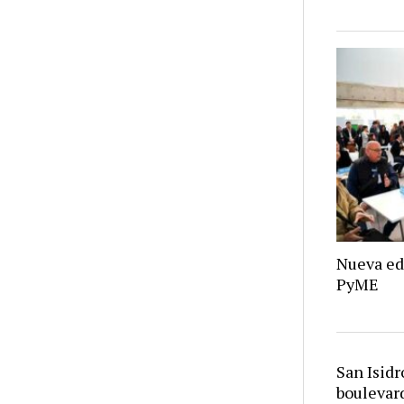
Nueva ed
PyME
San Isid
bouleva