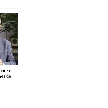
obre el
nes de