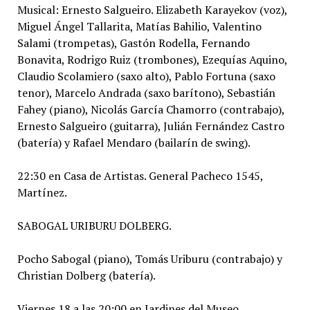
Musical: Ernesto Salgueiro. Elizabeth Karayekov (voz),
Miguel Ángel Tallarita, Matías Bahilio, Valentino
Salami (trompetas), Gastón Rodella, Fernando
Bonavita, Rodrigo Ruiz (trombones), Ezequías Aquino,
Claudio Scolamiero (saxo alto), Pablo Fortuna (saxo
tenor), Marcelo Andrada (saxo barítono), Sebastián
Fahey (piano), Nicolás García Chamorro (contrabajo),
Ernesto Salgueiro (guitarra), Julián Fernández Castro
(batería) y Rafael Mendaro (bailarín de swing).
22:30 en Casa de Artistas. General Pacheco 1545,
Martínez.
SABOGAL URIBURU DOLBERG.
Pocho Sabogal (piano), Tomás Uriburu (contrabajo) y
Christian Dolberg (batería).
Viernes 18 a las 20:00 en Jardines del Museo