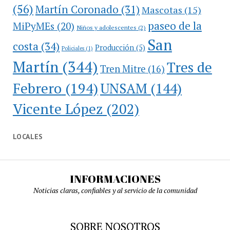
(56)
Martín Coronado
(31)
Mascotas
(15)
paseo de la
MiPyMEs
(20)
Niños y adolescentes
(2)
San
costa
(34)
Producción
(5)
Policiales
(1)
Martín
(344)
Tres de
Tren Mitre
(16)
Febrero
(194)
UNSAM
(144)
Vicente López
(202)
LOCALES
INFORMACIONES
Noticias claras, confiables y al servicio de la comunidad
SOBRE NOSOTROS