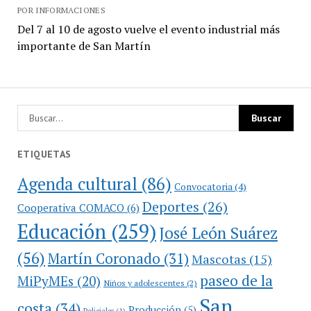
POR INFORMACIONES
Del 7 al 10 de agosto vuelve el evento industrial más
importante de San Martín
ETIQUETAS
Agenda cultural
(86)
Convocatoria
(4)
Deportes
(26)
Cooperativa COMACO
(6)
Educación
(259)
José León Suárez
(56)
Martín Coronado
(31)
Mascotas
(15)
paseo de la
MiPyMEs
(20)
Niños y adolescentes
(2)
San
costa
(34)
Producción
(5)
Policiales
(1)