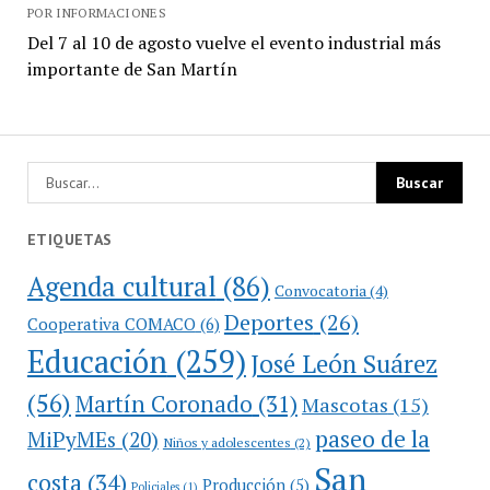
POR INFORMACIONES
Del 7 al 10 de agosto vuelve el evento industrial más
importante de San Martín
ETIQUETAS
Agenda cultural
(86)
Convocatoria
(4)
Deportes
(26)
Cooperativa COMACO
(6)
Educación
(259)
José León Suárez
(56)
Martín Coronado
(31)
Mascotas
(15)
paseo de la
MiPyMEs
(20)
Niños y adolescentes
(2)
San
costa
(34)
Producción
(5)
Policiales
(1)