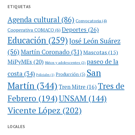
ETIQUETAS
Agenda cultural
(86)
Convocatoria
(4)
Deportes
(26)
Cooperativa COMACO
(6)
Educación
(259)
José León Suárez
(56)
Martín Coronado
(31)
Mascotas
(15)
paseo de la
MiPyMEs
(20)
Niños y adolescentes
(2)
San
costa
(34)
Producción
(5)
Policiales
(1)
Martín
(344)
Tres de
Tren Mitre
(16)
Febrero
(194)
UNSAM
(144)
Vicente López
(202)
LOCALES