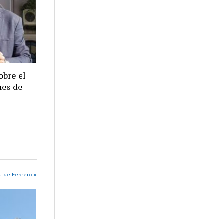
obre el
nes de
s de Febrero »