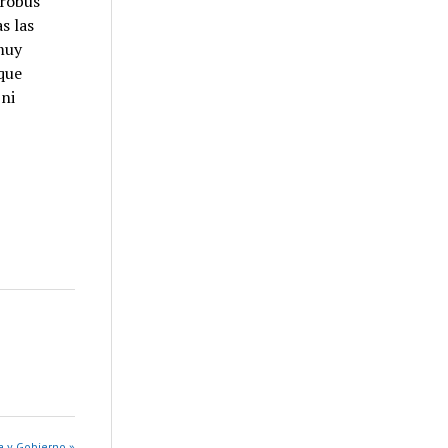
trobus
s las
muy
que
ni
a y Gobierno »