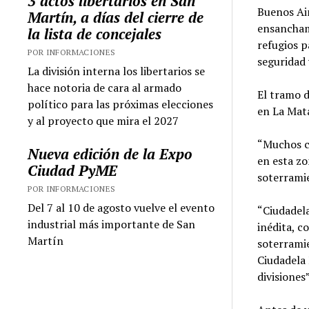
3 actos libertarios en San
Buenos Ai
Martín, a días del cierre de
ensancham
la lista de concejales
refugios p
POR INFORMACIONES
seguridad 
La división interna los libertarios se
hace notoria de cara al armado
El tramo d
político para las próximas elecciones
en La Mat
y al proyecto que mira el 2027
“Muchos c
Nueva edición de la Expo
en esta z
Ciudad PyME
soterramie
POR INFORMACIONES
Del 7 al 10 de agosto vuelve el evento
“Ciudadela
industrial más importante de San
inédita, c
Martín
soterramie
Ciudadela 
divisiones