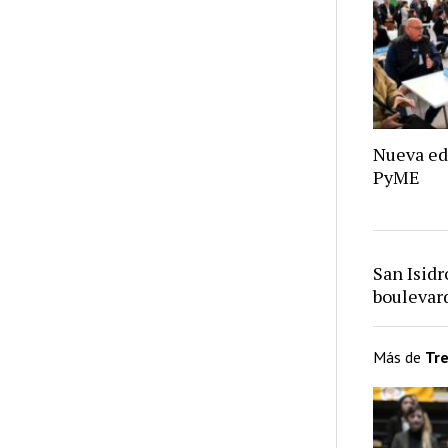
Nueva ed
PyME
San Isid
bouleva
Más de
Tr