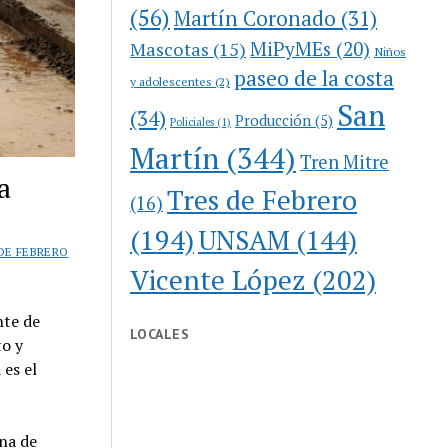
(56)
Martín Coronado
(31)
MiPyMEs
(20)
Mascotas
(15)
Niños
paseo de la costa
y adolescentes
(2)
San
(34)
Producción
(5)
Policiales
(1)
Martín
(344)
Tren Mitre
a
Tres de Febrero
(16)
(194)
UNSAM
(144)
DE FEBRERO
Vicente López
(202)
nte de
LOCALES
to y
 es el
ana de