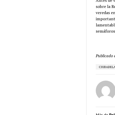
Antes de v
sobre la R
veredas e
important
lamentabl
semáforos
Publicado 
CIUDADEL
Más de
Pol