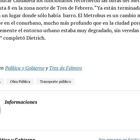
isitar Ciudadela los funcionarios recorrieron las obras del Me
uta 8 en la zona norte de Tres de Febrero. “Ya están terminada
n un lugar donde sólo había barro. El Metrobus es un cambio 
e en el conurbano, mucho más profundo que en la ciudad por
emente el entorno urbano estaba muy degradado, sin veredas 
” completó Dietrich.
en
Política y Gobierno
y
Tres de Febrero
A
Obra Pública
Transporte público
Informaciones
ítica y Gobierno
Más entradas en Polític