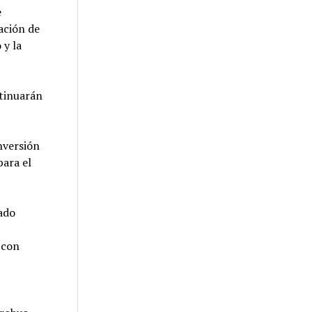
e
ación de
 y la
ntinuarán
nversión
para el
ado
 con