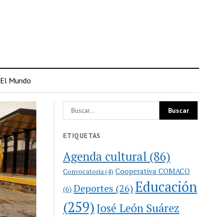
El Mundo
ETIQUETAS
Agenda cultural
(86)
Cooperativa COMACO
Convocatoria
(4)
Educación
Deportes
(26)
(6)
(259)
José León Suárez