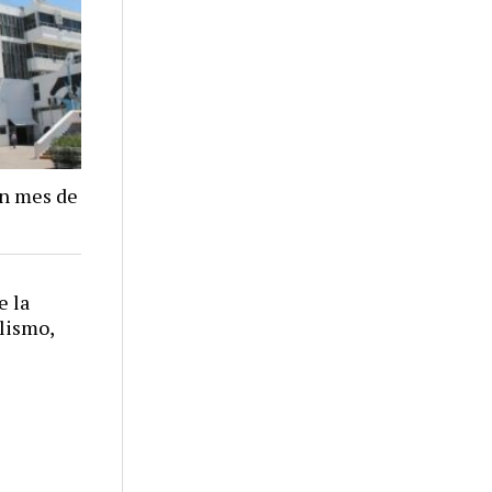
un mes de
e la
alismo,