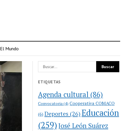
El Mundo
ETIQUETAS
Agenda cultural
(86)
Cooperativa COMACO
Convocatoria
(4)
Educación
Deportes
(26)
(6)
(259)
José León Suárez