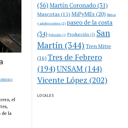
(56)
Martín Coronado
(31)
MiPyMEs
(20)
Mascotas
(15)
Niños
paseo de la costa
y adolescentes
(2)
San
(34)
Producción
(5)
Policiales
(1)
Martín
(344)
Tren Mitre
Tres de Febrero
(16)
a
(194)
UNSAM
(144)
Vicente López
(202)
FEBRERO
LOCALES
rero, el
tes,
 de la