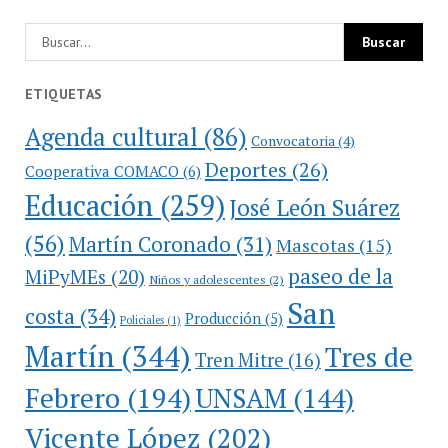
ETIQUETAS
Agenda cultural
(86)
Convocatoria
(4)
Deportes
(26)
Cooperativa COMACO
(6)
Educación
(259)
José León Suárez
(56)
Martín Coronado
(31)
Mascotas
(15)
paseo de la
MiPyMEs
(20)
Niños y adolescentes
(2)
San
costa
(34)
Producción
(5)
Policiales
(1)
Martín
(344)
Tres de
Tren Mitre
(16)
Febrero
(194)
UNSAM
(144)
Vicente López
(202)