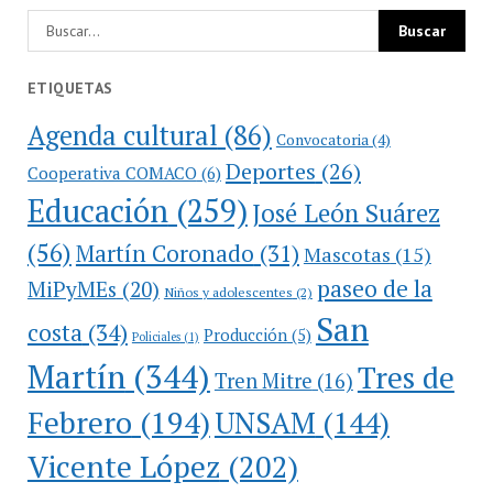
ETIQUETAS
Agenda cultural
(86)
Convocatoria
(4)
Deportes
(26)
Cooperativa COMACO
(6)
Educación
(259)
José León Suárez
(56)
Martín Coronado
(31)
Mascotas
(15)
paseo de la
MiPyMEs
(20)
Niños y adolescentes
(2)
San
costa
(34)
Producción
(5)
Policiales
(1)
Martín
(344)
Tres de
Tren Mitre
(16)
Febrero
(194)
UNSAM
(144)
Vicente López
(202)