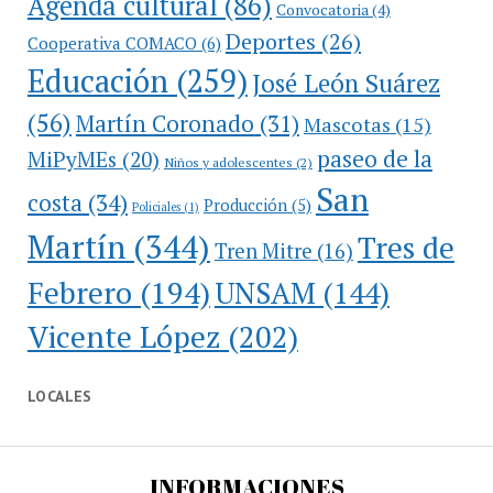
Agenda cultural
(86)
Convocatoria
(4)
Deportes
(26)
Cooperativa COMACO
(6)
Educación
(259)
José León Suárez
(56)
Martín Coronado
(31)
Mascotas
(15)
paseo de la
MiPyMEs
(20)
Niños y adolescentes
(2)
San
costa
(34)
Producción
(5)
Policiales
(1)
Martín
(344)
Tres de
Tren Mitre
(16)
Febrero
(194)
UNSAM
(144)
Vicente López
(202)
LOCALES
INFORMACIONES