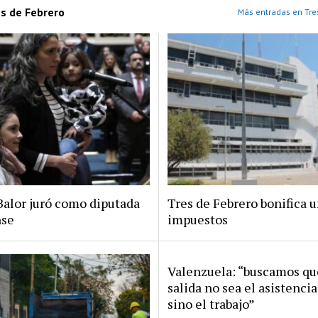
es de Febrero
Más entradas en Tre
Balor juró como diputada
Tres de Febrero bonifica 
nse
impuestos
Valenzuela: “buscamos qu
salida no sea el asistenci
sino el trabajo”