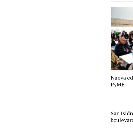
Nueva ed
PyME
San Isid
bouleva