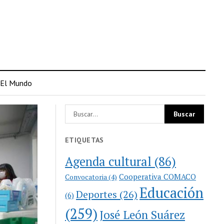
El Mundo
ETIQUETAS
Agenda cultural
(86)
Cooperativa COMACO
Convocatoria
(4)
Educación
Deportes
(26)
(6)
(259)
José León Suárez