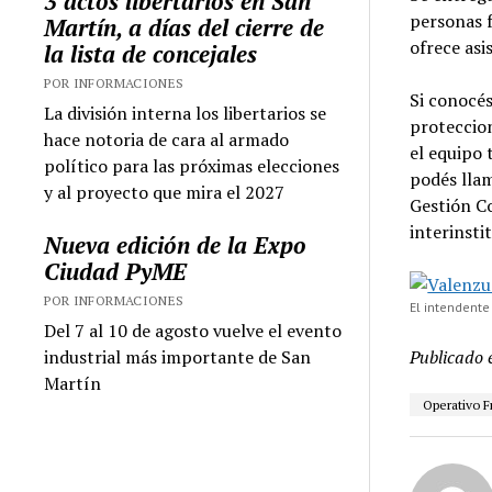
3 actos libertarios en San
personas f
Martín, a días del cierre de
ofrece asi
la lista de concejales
POR INFORMACIONES
Si conocés
La división interna los libertarios se
proteccion
hace notoria de cara al armado
el equipo
político para las próximas elecciones
podés llam
y al proyecto que mira el 2027
Gestión Co
interinsti
Nueva edición de la Expo
Ciudad PyME
POR INFORMACIONES
El intendente
Del 7 al 10 de agosto vuelve el evento
industrial más importante de San
Publicado 
Martín
Operativo F