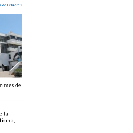
s de Febrero »
un mes de
e la
alismo,