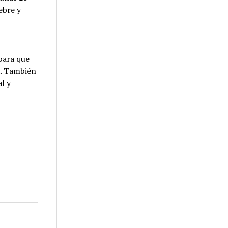
ebre y
para que
a. También
l y