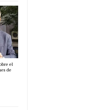
obre el
nes de