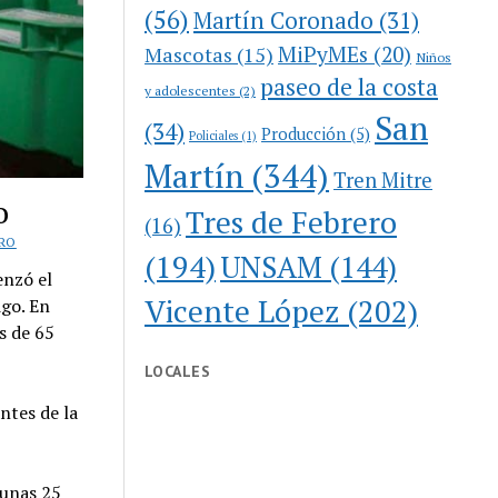
(56)
Martín Coronado
(31)
MiPyMEs
(20)
Mascotas
(15)
Niños
paseo de la costa
y adolescentes
(2)
San
(34)
Producción
(5)
Policiales
(1)
Martín
(344)
Tren Mitre
o
Tres de Febrero
(16)
ERO
(194)
UNSAM
(144)
enzó el
Vicente López
(202)
igo. En
s de 65
LOCALES
ntes de la
 unas 25