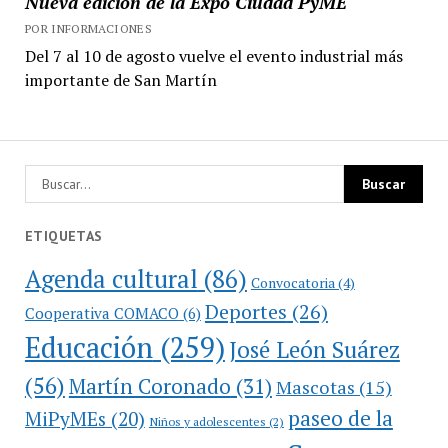
Nueva edición de la Expo Ciudad PyME
POR INFORMACIONES
Del 7 al 10 de agosto vuelve el evento industrial más
importante de San Martín
ETIQUETAS
Agenda cultural
(86)
Convocatoria
(4)
Deportes
(26)
Cooperativa COMACO
(6)
Educación
(259)
José León Suárez
(56)
Martín Coronado
(31)
Mascotas
(15)
paseo de la
MiPyMEs
(20)
Niños y adolescentes
(2)