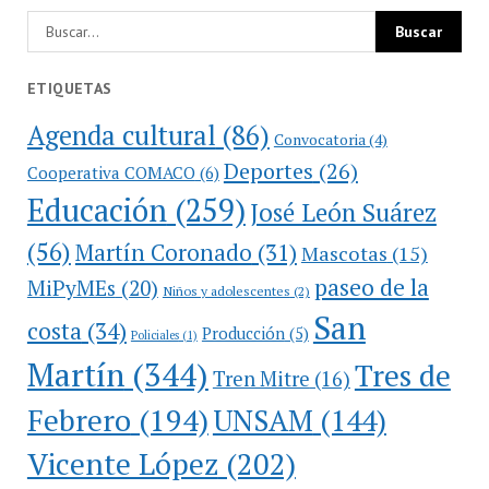
ETIQUETAS
Agenda cultural
(86)
Convocatoria
(4)
Deportes
(26)
Cooperativa COMACO
(6)
Educación
(259)
José León Suárez
(56)
Martín Coronado
(31)
Mascotas
(15)
paseo de la
MiPyMEs
(20)
Niños y adolescentes
(2)
San
costa
(34)
Producción
(5)
Policiales
(1)
Martín
(344)
Tres de
Tren Mitre
(16)
Febrero
(194)
UNSAM
(144)
Vicente López
(202)