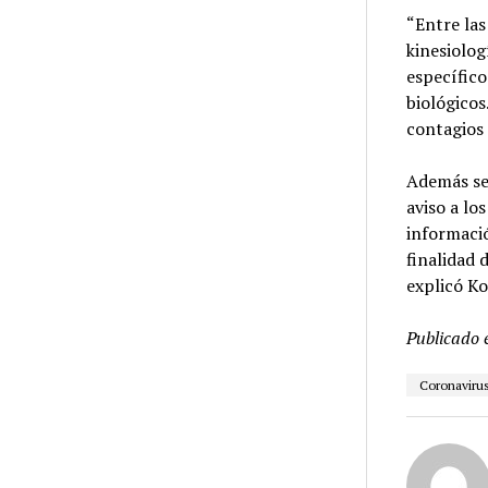
“Entre la
kinesiolog
específico
biológicos
contagios
Además se 
aviso a lo
informació
finalidad 
explicó Ko
Publicado 
Coronaviru