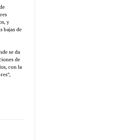
de
ores
os, y
s bajas de
nde se da
ciones de
os, con la
res”,