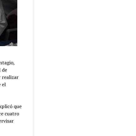
ntagio,
l de
 realizar
 el
xplicó que
ce cuatro
ervisar