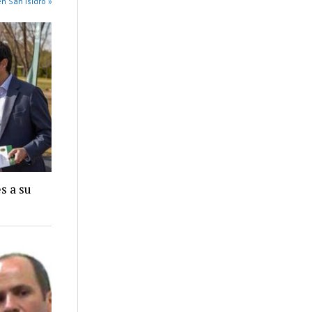
n San Isidro »
s a su