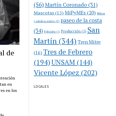
(56)
Martín Coronado
(31)
MiPyMEs
(20)
Mascotas
(15)
Niños
paseo de la costa
y adolescentes
(2)
San
(34)
Producción
(5)
Policiales
(1)
Martín
(344)
Tren Mitre
Tres de Febrero
al de
(16)
(194)
UNSAM
(144)
Vicente López
(202)
 atención
itan en
LOCALES
res en los
 de