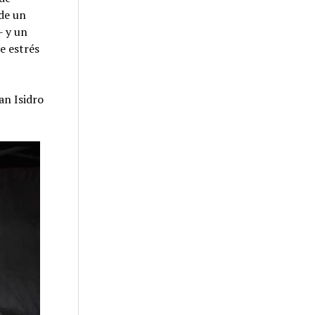
 de un
- y un
e estrés
an Isidro