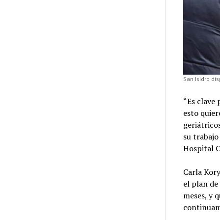
San Isidro di
“Es clave 
esto quier
geriátrico
su trabajo
Hospital C
Carla Kory
el plan de
meses, y q
continuame