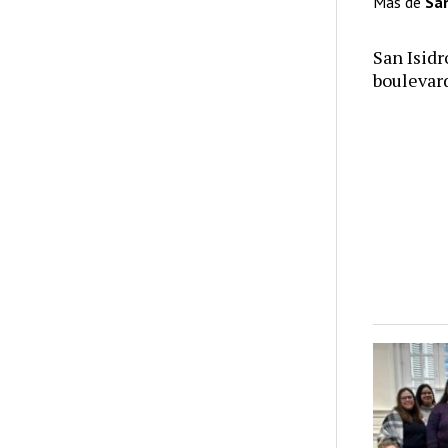
Más de
San
San Isid
bouleva