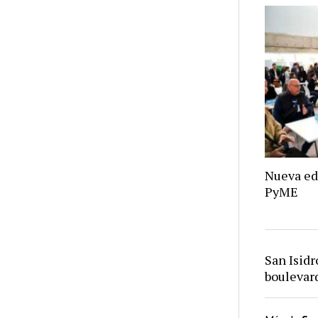
Nueva ed
PyME
San Isid
bouleva