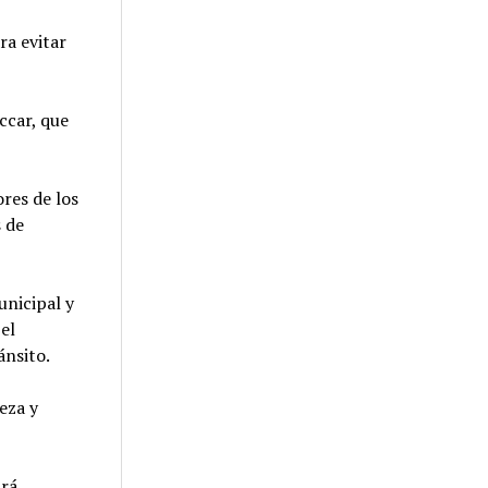
ra evitar
ccar, que
res de los
s de
unicipal y
el
ánsito.
eza y
ará