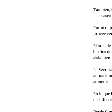
También, i
la escasez
Por otra p
provee ver
El área de
barrios de
aislamient
La Secreta
actuacione
aumento d
En lo que 
desinfecci
Desde Com