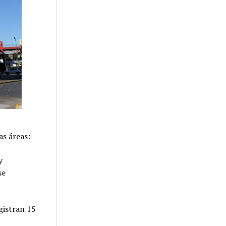
as áreas:
y
se
gistran 15