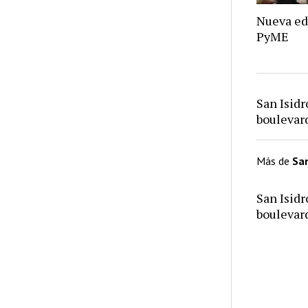
Nueva ed
PyME
San Isid
bouleva
Más de
San
San Isid
bouleva