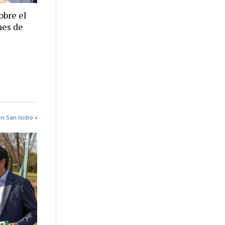
obre el
nes de
n San Isidro »