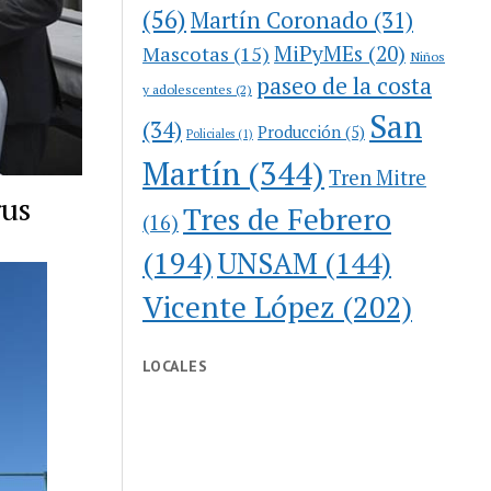
(56)
Martín Coronado
(31)
MiPyMEs
(20)
Mascotas
(15)
Niños
paseo de la costa
y adolescentes
(2)
San
(34)
Producción
(5)
Policiales
(1)
Martín
(344)
Tren Mitre
rus
Tres de Febrero
(16)
(194)
UNSAM
(144)
Vicente López
(202)
LOCALES