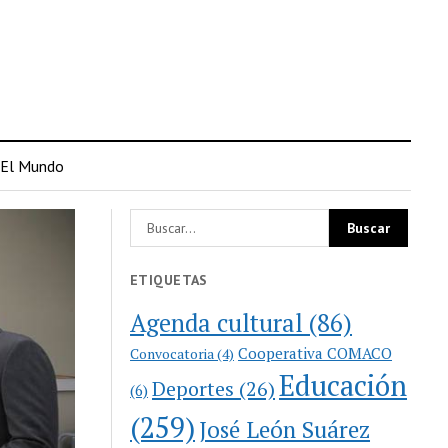
El Mundo
ETIQUETAS
Agenda cultural
(86)
Cooperativa COMACO
Convocatoria
(4)
Educación
Deportes
(26)
(6)
(259)
José León Suárez