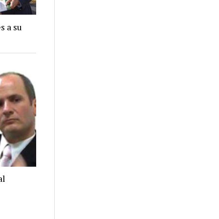
s a su
al