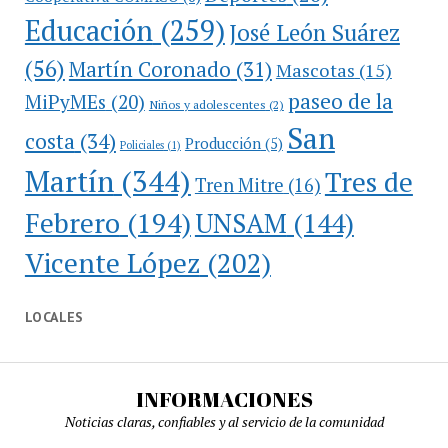
Educación
(259)
José León Suárez
(56)
Martín Coronado
(31)
Mascotas
(15)
paseo de la
MiPyMEs
(20)
Niños y adolescentes
(2)
San
costa
(34)
Producción
(5)
Policiales
(1)
Martín
(344)
Tres de
Tren Mitre
(16)
Febrero
(194)
UNSAM
(144)
Vicente López
(202)
LOCALES
INFORMACIONES
Noticias claras, confiables y al servicio de la comunidad