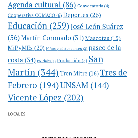
Agenda cultural
(86)
Convocatoria
(4)
Deportes
(26)
Cooperativa COMACO
(6)
Educación
(259)
José León Suárez
(56)
Martín Coronado
(31)
Mascotas
(15)
paseo de la
MiPyMEs
(20)
Niños y adolescentes
(2)
San
costa
(34)
Producción
(5)
Policiales
(1)
Martín
(344)
Tres de
Tren Mitre
(16)
Febrero
(194)
UNSAM
(144)
Vicente López
(202)
LOCALES