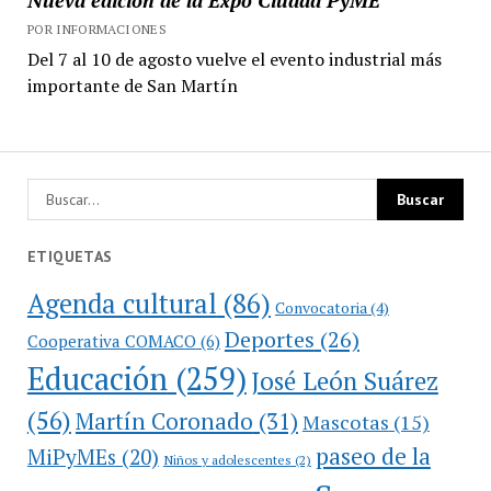
POR INFORMACIONES
Del 7 al 10 de agosto vuelve el evento industrial más
importante de San Martín
ETIQUETAS
Agenda cultural
(86)
Convocatoria
(4)
Deportes
(26)
Cooperativa COMACO
(6)
Educación
(259)
José León Suárez
(56)
Martín Coronado
(31)
Mascotas
(15)
paseo de la
MiPyMEs
(20)
Niños y adolescentes
(2)