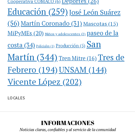
Deportes
(26)
Cooperativa COMACO
(6)
Educación
(259)
José León Suárez
(56)
Martín Coronado
(31)
Mascotas
(15)
paseo de la
MiPyMEs
(20)
Niños y adolescentes
(2)
San
costa
(34)
Producción
(5)
Policiales
(1)
Martín
(344)
Tres de
Tren Mitre
(16)
Febrero
(194)
UNSAM
(144)
Vicente López
(202)
LOCALES
INFORMACIONES
Noticias claras, confiables y al servicio de la comunidad