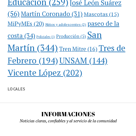
Educación
(259)
José León Suárez
(56)
Martín Coronado
(31)
Mascotas
(15)
paseo de la
MiPyMEs
(20)
Niños y adolescentes
(2)
San
costa
(34)
Producción
(5)
Policiales
(1)
Martín
(344)
Tres de
Tren Mitre
(16)
Febrero
(194)
UNSAM
(144)
Vicente López
(202)
LOCALES
INFORMACIONES
Noticias claras, confiables y al servicio de la comunidad