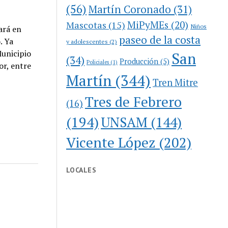
(56)
Martín Coronado
(31)
MiPyMEs
(20)
Mascotas
(15)
Niños
ará en
paseo de la costa
. Ya
y adolescentes
(2)
Municipio
San
(34)
Producción
(5)
Policiales
(1)
or, entre
Martín
(344)
Tren Mitre
Tres de Febrero
(16)
(194)
UNSAM
(144)
Vicente López
(202)
LOCALES