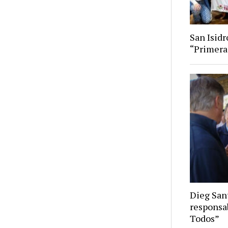
San Isid
“Primera
Dieg Sant
responsa
Todos”