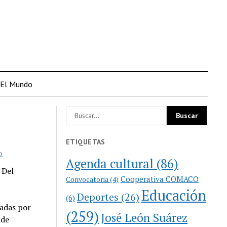
El Mundo
ETIQUETAS
O
Agenda cultural
(86)
 Del
Cooperativa COMACO
Convocatoria
(4)
Educación
Deportes
(26)
(6)
eadas por
(259)
José León Suárez
 de