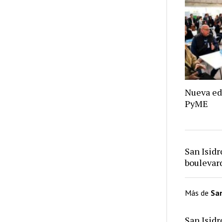
Nueva ed
PyME
San Isid
bouleva
Más de
San
San Isid