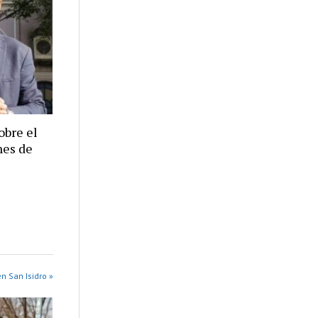
obre el
nes de
n San Isidro »