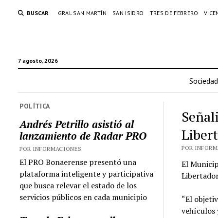
BUSCAR
GRAL SAN MARTÍN
SAN ISIDRO
TRES DE FEBRERO
VICE
7 agosto, 2026
Sociedad
POLÍTICA
Señali
Andrés Petrillo asistió al
Liber
lanzamiento de Radar PRO
POR INFORMA
POR INFORMACIONES
El PRO Bonaerense presentó una
El Municip
plataforma inteligente y participativa
Libertado
que busca relevar el estado de los
servicios públicos en cada municipio
“El objeti
vehículos 