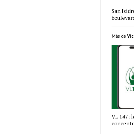
San Isid
bouleva
Más de
Vi
VL 147: 
concentr