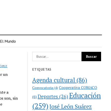
El Mundo
LÓPEZ
ETIQUETAS
or un
Agenda cultural
(86)
Cooperativa COMACO
Convocatoria
(4)
nte a
Educación
Deportes
(26)
(6)
os son, sin
(259)
me
José León Suárez