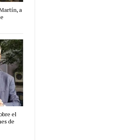
Martín, a
de
obre el
nes de