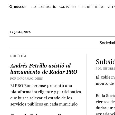
BUSCAR
GRAL SAN MARTÍN
SAN ISIDRO
TRES DE FEBRERO
VICE
7 agosto, 2026
Sociedad
POLÍTICA
Subsi
Andrés Petrillo asistió al
POR INFORMA
lanzamiento de Radar PRO
El gobiern
POR INFORMACIONES
monto de 1
El PRO Bonaerense presentó una
plataforma inteligente y participativa
En la Soc
que busca relevar el estado de los
cientos de
servicios públicos en cada municipio
dudas, un
experienci