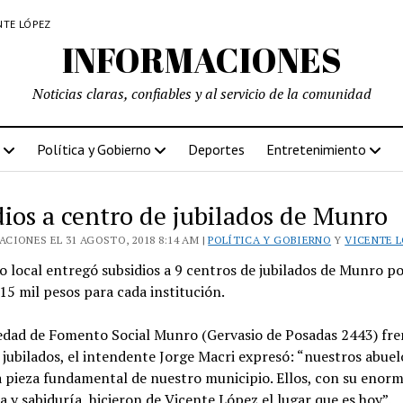
NTE LÓPEZ
INFORMACIONES
Noticias claras, confiables y al servicio de la comunidad
Política y Gobierno
Deportes
Entretenimiento
dios a centro de jubilados de Munro
CIONES EL 31 AGOSTO, 2018 8:14 AM |
POLÍTICA Y GOBIERNO
Y
VICENTE 
o local entregó subsidios a 9 centros de jubilados de Munro p
5 mil pesos para cada institución.
iedad de Fomento Social Munro (Gervasio de Posadas 2443) fre
 jubilados, el intendente Jorge Macri expresó: “nuestros abuel
a pieza fundamental de nuestro municipio. Ellos, con su enor
a y sabiduría, hicieron de Vicente López el lugar que es hoy”.