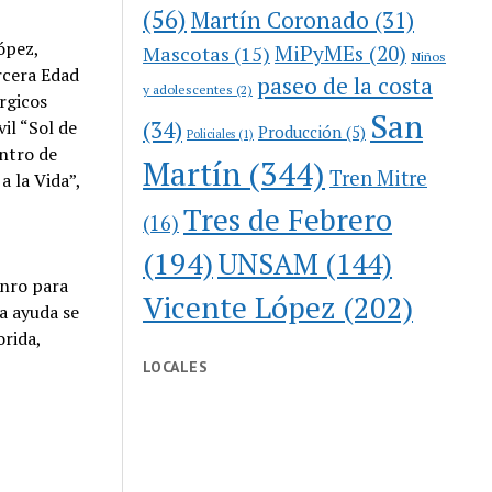
(56)
Martín Coronado
(31)
ópez,
MiPyMEs
(20)
Mascotas
(15)
Niños
rcera Edad
paseo de la costa
y adolescentes
(2)
rgicos
San
(34)
il “Sol de
Producción
(5)
Policiales
(1)
entro de
Martín
(344)
Tren Mitre
a la Vida”,
Tres de Febrero
(16)
(194)
UNSAM
(144)
unro para
Vicente López
(202)
ta ayuda se
orida,
LOCALES