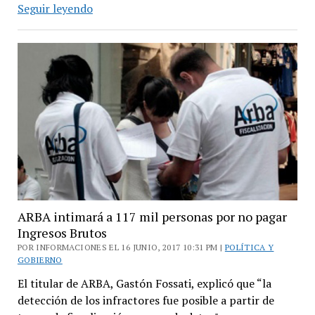
Otorgan
Seguir leyendo
exenciones
al
Impuesto
Inmobiliario
para
jubilados
y
pensionados
bonaerenses
ARBA intimará a 117 mil personas por no pagar
Ingresos Brutos
POR INFORMACIONES EL 16 JUNIO, 2017 10:31 PM |
POLÍTICA Y
GOBIERNO
El titular de ARBA, Gastón Fossati, explicó que “la
detección de los infractores fue posible a partir de