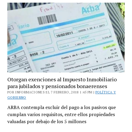
pide
por
las
PyMEs
ante
ARBA
Otorgan exenciones al Impuesto Inmobiliario
para jubilados y pensionados bonaerenses
POR INFORMACIONES EL 7 FEBRERO, 2018 1:45 PM |
POLÍTICA Y
GOBIERNO
ARBA contempla excluir del pago a los pasivos que
cumplan varios requisitos, entre ellos propiedades
valuadas por debajo de los 5 millones