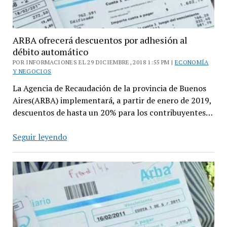
pesos
ARBA ofrecerá descuentos por adhesión al
débito automático
POR INFORMACIONES EL 29 DICIEMBRE, 2018 1:55 PM |
ECONOMÍA
Y NEGOCIOS
La Agencia de Recaudación de la provincia de Buenos
Aires(ARBA) implementará, a partir de enero de 2019,
descuentos de hasta un 20% para los contribuyentes…
ARBA
Seguir leyendo
ofrecerá
descuentos
por
adhesión
al
débito
automático