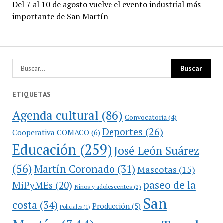
Del 7 al 10 de agosto vuelve el evento industrial más
importante de San Martín
ETIQUETAS
Agenda cultural
(86)
Convocatoria
(4)
Deportes
(26)
Cooperativa COMACO
(6)
Educación
(259)
José León Suárez
(56)
Martín Coronado
(31)
Mascotas
(15)
paseo de la
MiPyMEs
(20)
Niños y adolescentes
(2)
San
costa
(34)
Producción
(5)
Policiales
(1)