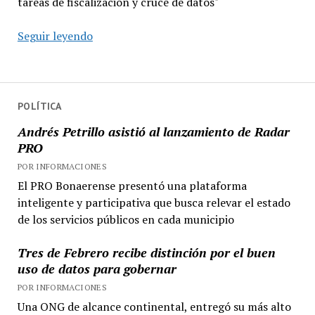
tareas de fiscalización y cruce de datos"
ARBA
Seguir leyendo
intimará
a
117
mil
POLÍTICA
personas
Andrés Petrillo asistió al lanzamiento de Radar
por
PRO
no
POR INFORMACIONES
pagar
El PRO Bonaerense presentó una plataforma
Ingresos
inteligente y participativa que busca relevar el estado
Brutos
de los servicios públicos en cada municipio
Tres de Febrero recibe distinción por el buen
uso de datos para gobernar
POR INFORMACIONES
Una ONG de alcance continental, entregó su más alto