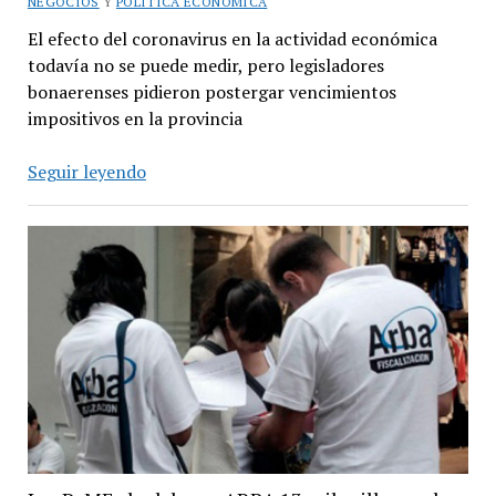
NEGOCIOS
Y
POLÍTICA ECONÓMICA
El efecto del coronavirus en la actividad económica
todavía no se puede medir, pero legisladores
bonaerenses pidieron postergar vencimientos
impositivos en la provincia
Senadores
Seguir leyendo
provinciales
piden
prórroga
de
vencimientos
impositivos