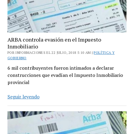
ARBA controla evasión en el Impuesto
Inmobiliario
POR INFORMACIONES EL 22 JULIO, 2018 5:10 AM |
POLÍTICA Y
GOBIERNO
6 mil contribuyentes fueron intimados a declarar
construcciones que evadían el Impuesto Inmobiliario
provincial
ARBA
Seguir leyendo
controla
evasión
en
el
Impuesto