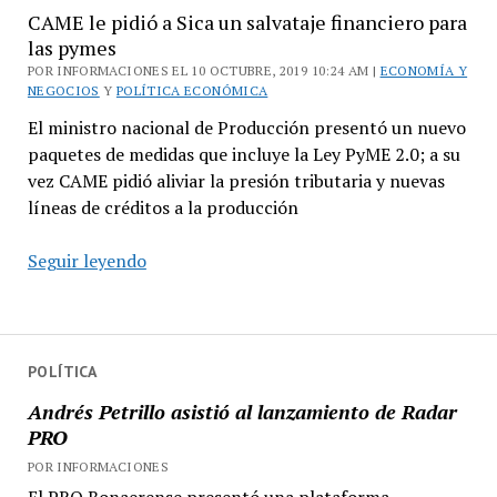
CAME le pidió a Sica un salvataje financiero para
las pymes
POR INFORMACIONES EL 10 OCTUBRE, 2019 10:24 AM |
ECONOMÍA Y
NEGOCIOS
Y
POLÍTICA ECONÓMICA
El ministro nacional de Producción presentó un nuevo
paquetes de medidas que incluye la Ley PyME 2.0; a su
vez CAME pidió aliviar la presión tributaria y nuevas
líneas de créditos a la producción
CAME
Seguir leyendo
le
pidió
a
Sica
POLÍTICA
un
Andrés Petrillo asistió al lanzamiento de Radar
salvataje
PRO
financiero
POR INFORMACIONES
para
El PRO Bonaerense presentó una plataforma