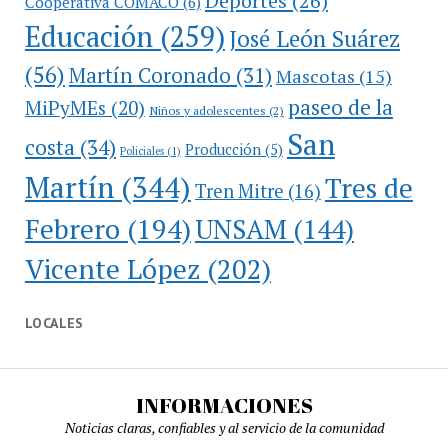
Deportes
(26)
Cooperativa COMACO
(6)
Educación
(259)
José León Suárez
(56)
Martín Coronado
(31)
Mascotas
(15)
paseo de la
MiPyMEs
(20)
Niños y adolescentes
(2)
San
costa
(34)
Producción
(5)
Policiales
(1)
Martín
(344)
Tres de
Tren Mitre
(16)
Febrero
(194)
UNSAM
(144)
Vicente López
(202)
LOCALES
INFORMACIONES
Noticias claras, confiables y al servicio de la comunidad